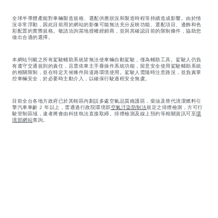
全球半導體產能對車輛製造規格、選配供應狀況和製造時程等持續造成影響。由於情
況非常浮動，因此目前用於網站的影像可能無法充分反映功能、選配項目、邊飾和色
彩配置的實際規格。敬請洽詢當地授權經銷商，並與其確認目前的限制條件，協助您
做出合適的選擇。
本網站刊載之所有駕駛輔助系統皆無法使車輛自動駕駛，僅為輔助工具。駕駛人仍負
有遵守交通規則的責任，且需依車主手冊操作系統功能，留意安全使用駕駛輔助系統
的相關限制，並在特定天候條件與道路環境使用。駕駛人需隨時注意路況，並負責掌
控車輛安全，於必要時主動介入，以確保行駛過程安全無虞。
目前全台各地方政府已於其轄區內劃設多處空氣品質維護區，柴油及替代清潔燃料引
擎汽車車齡 2 年以上，需通過行政院環境部
空氣汙染防制法
規定之排煙檢測，方可行
駛管制區域，違者將會由科技執法直接取締。排煙檢測及線上預約等相關資訊可至
環
境部網站
查詢。