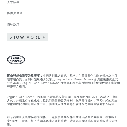
人才招募
條件與條款
隱私政策
SHOW MORE
影像與規格重要注意事項：
本網站刊載之資訊、規格、引擎與顏色以歐洲規格為準且
視市場而異，台灣引進規格與配備以 Jaguar Land Rover Taiwan 台灣捷豹路虎正式
公告為準，Jaguar Land Rover Taiwan 台灣捷豹路虎與授權經銷商保留依據實車說明
與變更之權利。
Jaguar Land Rover Limited 不斷尋找改善車輛、零件和配件的規格、設計及生產的
方式，持續進行各種改造，且我們保留變更的權利，恕不另行通知。不同年式的某些
選配和標配功能可能有所差異。供應狀況亦繫於您所在地區之車輛審驗要求及時程。
標示的重量反映車輛標準規格。出廠後安裝的配件與其他物品會影響載重。在車輛上
安裝配件、載客、加入液體與燃油以及載重時，請確認車輛總重和最大軸載重並未超
重。