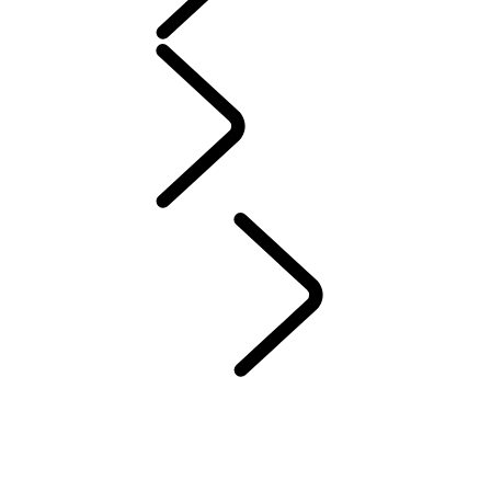
配件
保養
保固與道路救援
維護
車主知識庫
聯絡我們
DEF 與 ADBLUE
LAND ROVER 服務承諾