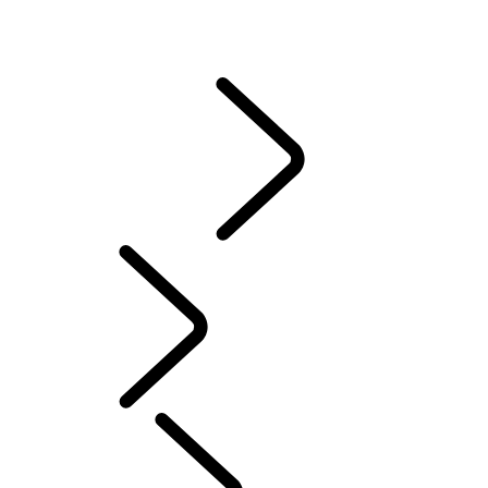
CASTROL
常見問題集
說明指南與手冊
駕駛輔助
資訊娛樂系統
Chinese (Traditional)