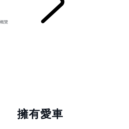
概覽
車主服務
擁有愛車