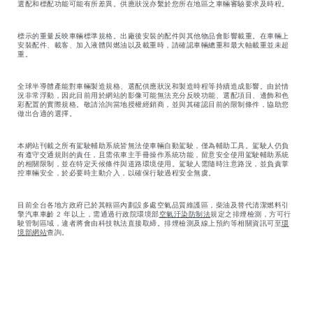
選配和標配功能可能有所差異。供應狀況亦繫於您所在地區之車輛審驗要求及時程。
標示的重量反映車輛標準規格。出廠後安裝的配件與其他物品會影響載重。在車輛上
安裝配件、載客、加入液體與燃油以及載重時，請確認車輛總重和最大軸載重並未超
重。
全球半導體產能對車輛製造規格、選配供應狀況和製造時程等持續造成影響。由於情
況非常浮動，因此目前用於網站的影像可能無法充分反映功能、選配項目、邊飾和色
彩配置的實際規格。敬請洽詢當地授權經銷商，並與其確認目前的限制條件，協助您
做出合適的選擇。
本網站刊載之所有駕駛輔助系統皆無法使車輛自動駕駛，僅為輔助工具。駕駛人仍負
有遵守交通規則的責任，且需依車主手冊操作系統功能，留意安全使用駕駛輔助系統
的相關限制，並在特定天候條件與道路環境使用。駕駛人需隨時注意路況，並負責掌
控車輛安全，於必要時主動介入，以確保行駛過程安全無虞。
目前全台各地方政府已於其轄區內劃設多處空氣品質維護區，柴油及替代清潔燃料引
擎汽車車齡 2 年以上，需通過行政院環境部
空氣汙染防制法
規定之排煙檢測，方可行
駛管制區域，違者將會由科技執法直接取締。排煙檢測及線上預約等相關資訊可至
環
境部網站
查詢。