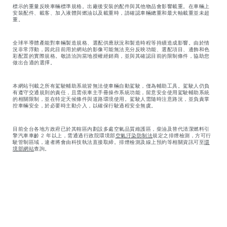
標示的重量反映車輛標準規格。出廠後安裝的配件與其他物品會影響載重。在車輛上
安裝配件、載客、加入液體與燃油以及載重時，請確認車輛總重和最大軸載重並未超
重。
全球半導體產能對車輛製造規格、選配供應狀況和製造時程等持續造成影響。由於情
況非常浮動，因此目前用於網站的影像可能無法充分反映功能、選配項目、邊飾和色
彩配置的實際規格。敬請洽詢當地授權經銷商，並與其確認目前的限制條件，協助您
做出合適的選擇。
本網站刊載之所有駕駛輔助系統皆無法使車輛自動駕駛，僅為輔助工具。駕駛人仍負
有遵守交通規則的責任，且需依車主手冊操作系統功能，留意安全使用駕駛輔助系統
的相關限制，並在特定天候條件與道路環境使用。駕駛人需隨時注意路況，並負責掌
控車輛安全，於必要時主動介入，以確保行駛過程安全無虞。
目前全台各地方政府已於其轄區內劃設多處空氣品質維護區，柴油及替代清潔燃料引
擎汽車車齡 2 年以上，需通過行政院環境部
空氣汙染防制法
規定之排煙檢測，方可行
駛管制區域，違者將會由科技執法直接取締。排煙檢測及線上預約等相關資訊可至
環
境部網站
查詢。