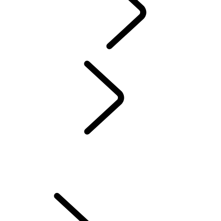
資訊娛樂系統
...
概覽
概覽
資訊娛樂
訂閱
REMOTE 應用程式
SECURE TRACKER 功能
緊急事件及保全功能
Pivi 常見問題集
INCONTROL 條款與條件