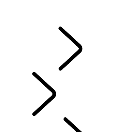
LAND ROVER 服務承諾
CASTROL
常見問題集
說明指南與手冊
駕駛輔助
資訊娛樂系統
Chinese (Traditional)