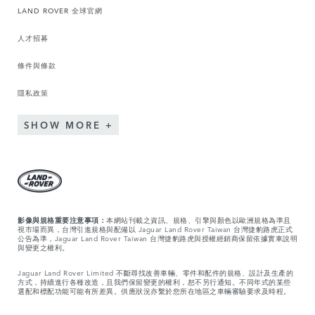
LAND ROVER 全球官網
人才招募
條件與條款
隱私政策
SHOW MORE
影像與規格重要注意事項：
本網站刊載之資訊、規格、引擎與顏色以歐洲規格為準且
視市場而異，台灣引進規格與配備以 Jaguar Land Rover Taiwan 台灣捷豹路虎正式
公告為準，Jaguar Land Rover Taiwan 台灣捷豹路虎與授權經銷商保留依據實車說明
與變更之權利。
Jaguar Land Rover Limited 不斷尋找改善車輛、零件和配件的規格、設計及生產的
方式，持續進行各種改造，且我們保留變更的權利，恕不另行通知。不同年式的某些
選配和標配功能可能有所差異。供應狀況亦繫於您所在地區之車輛審驗要求及時程。