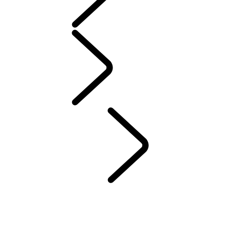
配件
保養
保固與道路救援
維護
車主知識庫
聯絡我們
DEF 與 ADBLUE