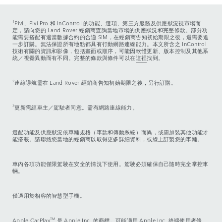
1
Pivi、Pivi Pro 和 InControl 的功能、選項、第三方服務及供應狀況視市場而
定，請向您的 Land Rover 經銷商查詢當地市場的供應狀況和完整條款。部分功
能需要搭配有適當數據合約的合適 SIM，在經銷商告知初始期限之後，還需要進
一步訂購。無法保證所有地點都具有行動網路連線能力。本文所含之 InControl
技術有關的資訊和影像，包括畫面或順序，可能因軟體更新、版本控制及其他系
統／視覺異動而有不同。完整的條款與條件可以在
這裡
找到。
2
連線導航需在 Land Rover 經銷商告知初始期限之後，另行訂購。
3
更新需經車主／駕駛者同意。需有網路連線能力。
選配功能及供應狀況依車輛規格（車款和傳動系統）而異，或需加裝其他功能才
能搭載。請聯絡您當地的經銷商以取得更多詳細資料，或線上訂製您的車輛。
車內各項功能僅限駕駛在安全的情況下使用。駕駛必須確保自己隨時完全掌控車
輛。
僅適用於相容的智慧型手機。
Apple CarPlay
TM
是 Apple Inc. 的商標。可能適用 Apple Inc. 終端使用者條