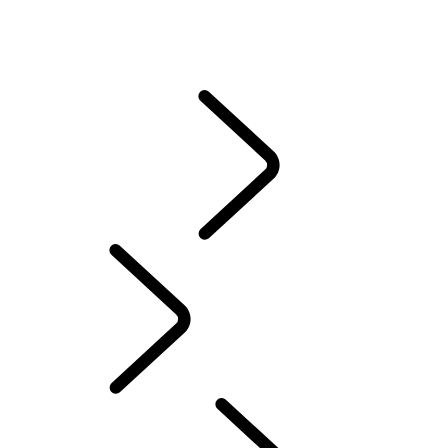
LAND ROVER 服務承諾
CASTROL
常見問題集
說明指南與手冊
駕駛輔助
資訊娛樂系統
Chinese (Traditional)