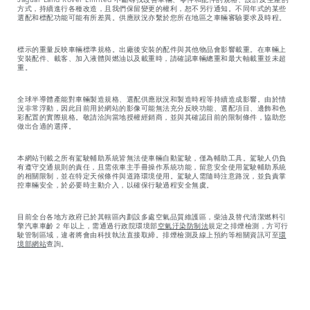
方式，持續進行各種改造，且我們保留變更的權利，恕不另行通知。不同年式的某些
選配和標配功能可能有所差異。供應狀況亦繫於您所在地區之車輛審驗要求及時程。
標示的重量反映車輛標準規格。出廠後安裝的配件與其他物品會影響載重。在車輛上
安裝配件、載客、加入液體與燃油以及載重時，請確認車輛總重和最大軸載重並未超
重。
全球半導體產能對車輛製造規格、選配供應狀況和製造時程等持續造成影響。由於情
況非常浮動，因此目前用於網站的影像可能無法充分反映功能、選配項目、邊飾和色
彩配置的實際規格。敬請洽詢當地授權經銷商，並與其確認目前的限制條件，協助您
做出合適的選擇。
本網站刊載之所有駕駛輔助系統皆無法使車輛自動駕駛，僅為輔助工具。駕駛人仍負
有遵守交通規則的責任，且需依車主手冊操作系統功能，留意安全使用駕駛輔助系統
的相關限制，並在特定天候條件與道路環境使用。駕駛人需隨時注意路況，並負責掌
控車輛安全，於必要時主動介入，以確保行駛過程安全無虞。
目前全台各地方政府已於其轄區內劃設多處空氣品質維護區，柴油及替代清潔燃料引
擎汽車車齡 2 年以上，需通過行政院環境部
空氣汙染防制法
規定之排煙檢測，方可行
駛管制區域，違者將會由科技執法直接取締。排煙檢測及線上預約等相關資訊可至
環
境部網站
查詢。