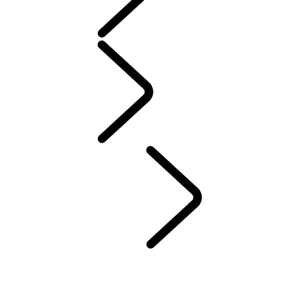
配件
保養
保固與道路救援
維護
車主知識庫
聯絡我們
DEF 與 ADBLUE