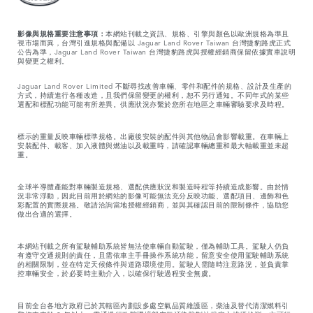
影像與規格重要注意事項：
本網站刊載之資訊、規格、引擎與顏色以歐洲規格為準且
視市場而異，台灣引進規格與配備以 Jaguar Land Rover Taiwan 台灣捷豹路虎正式
公告為準，Jaguar Land Rover Taiwan 台灣捷豹路虎與授權經銷商保留依據實車說明
與變更之權利。
Jaguar Land Rover Limited 不斷尋找改善車輛、零件和配件的規格、設計及生產的
方式，持續進行各種改造，且我們保留變更的權利，恕不另行通知。不同年式的某些
選配和標配功能可能有所差異。供應狀況亦繫於您所在地區之車輛審驗要求及時程。
標示的重量反映車輛標準規格。出廠後安裝的配件與其他物品會影響載重。在車輛上
安裝配件、載客、加入液體與燃油以及載重時，請確認車輛總重和最大軸載重並未超
重。
全球半導體產能對車輛製造規格、選配供應狀況和製造時程等持續造成影響。由於情
況非常浮動，因此目前用於網站的影像可能無法充分反映功能、選配項目、邊飾和色
彩配置的實際規格。敬請洽詢當地授權經銷商，並與其確認目前的限制條件，協助您
做出合適的選擇。
本網站刊載之所有駕駛輔助系統皆無法使車輛自動駕駛，僅為輔助工具。駕駛人仍負
有遵守交通規則的責任，且需依車主手冊操作系統功能，留意安全使用駕駛輔助系統
的相關限制，並在特定天候條件與道路環境使用。駕駛人需隨時注意路況，並負責掌
控車輛安全，於必要時主動介入，以確保行駛過程安全無虞。
目前全台各地方政府已於其轄區內劃設多處空氣品質維護區，柴油及替代清潔燃料引