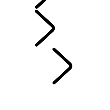
配件
保養
保固與道路救援
維護
車主知識庫
聯絡我們
DEF 與 ADBLUE
LAND ROVER 服務承諾