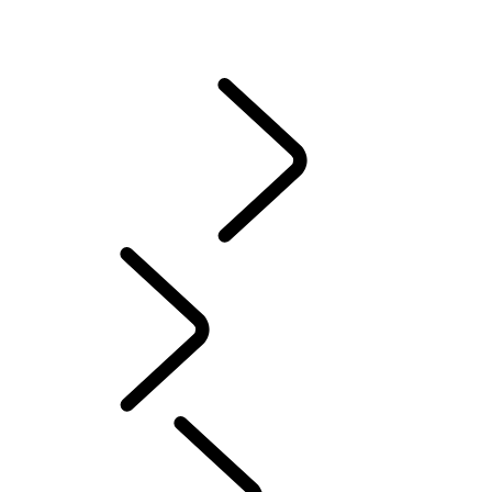
CASTROL
常見問題集
說明指南與手冊
駕駛輔助
資訊娛樂系統
Chinese (Traditional)