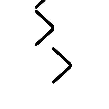
配件
保養
保固與道路救援
維護
車主知識庫
聯絡我們
DEF 與 ADBLUE
LAND ROVER 服務承諾