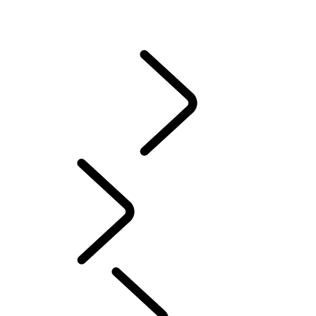
CASTROL
常見問題集
說明指南與手冊
駕駛輔助
資訊娛樂系統
Chinese (Traditional)