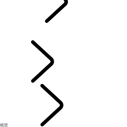
保養
...
概覽
概覽
線上保養記錄
電子環車檢查系統
車主服務
概覽
保養