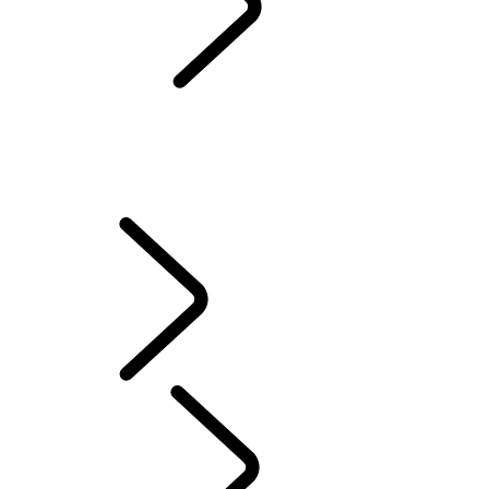
配件
...
拖車鉤
配件
拖車鉤
車頂配件
車側踏板
寵物配件
當季主打配件品項
車主服務