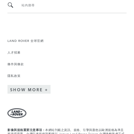
站內搜尋
LAND ROVER 全球官網
人才招募
條件與條款
隱私政策
SHOW MORE
影像與規格重要注意事項：
本網站刊載之資訊、規格、引擎與顏色以歐洲規格為準且
視市場而異，台灣引進規格與配備以 Jaguar Land Rover Taiwan 台灣捷豹路虎正式