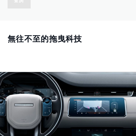
查詢
無往不至的拖曳科技