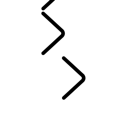
配件
保養
保固與道路救援
維護
車主知識庫
聯絡我們
DEF 與 ADBLUE
LAND ROVER 服務承諾