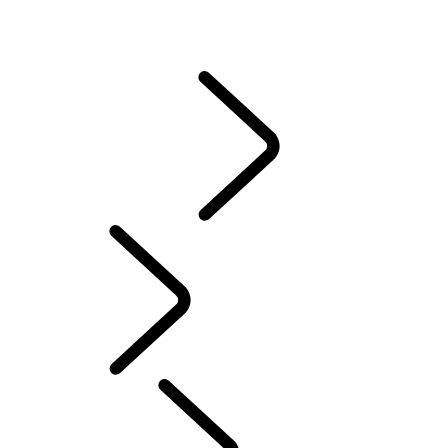
CASTROL
常見問題集
說明指南與手冊
駕駛輔助
資訊娛樂系統
Chinese (Traditional)