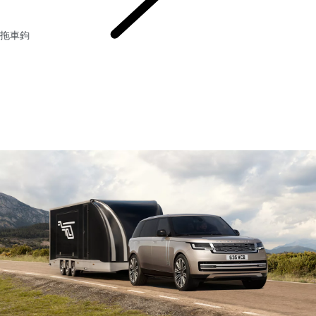
拖車鉤
配件