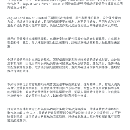
公告為準，Jaguar Land Rover Taiwan 台灣捷豹路虎與授權經銷商保留依據實車說明
與變更之權利。
Jaguar Land Rover Limited 不斷尋找改善車輛、零件和配件的規格、設計及生產的
方式，持續進行各種改造，且我們保留變更的權利，恕不另行通知。不同年式的某些
選配和標配功能可能有所差異。供應狀況亦繫於您所在地區之車輛審驗要求及時程。
標示的重量反映車輛標準規格。出廠後安裝的配件與其他物品會影響載重。在車輛上
安裝配件、載客、加入液體與燃油以及載重時，請確認車輛總重和最大軸載重並未超
重。
全球半導體產能對車輛製造規格、選配供應狀況和製造時程等持續造成影響。由於情
況非常浮動，因此目前用於網站的影像可能無法充分反映功能、選配項目、邊飾和色
彩配置的實際規格。敬請洽詢當地授權經銷商，並與其確認目前的限制條件，協助您
做出合適的選擇。
本網站刊載之所有駕駛輔助系統皆無法使車輛自動駕駛，僅為輔助工具。駕駛人仍負
有遵守交通規則的責任，且需依車主手冊操作系統功能，留意安全使用駕駛輔助系統
的相關限制，並在特定天候條件與道路環境使用。駕駛人需隨時注意路況，並負責掌
控車輛安全，於必要時主動介入，以確保行駛過程安全無虞。
目前全台各地方政府已於其轄區內劃設多處空氣品質維護區，柴油及替代清潔燃料引
擎汽車車齡 2 年以上，需通過行政院環境部
空氣汙染防制法
規定之排煙檢測，方可行
駛管制區域，違者將會由科技執法直接取締。排煙檢測及線上預約等相關資訊可至
環
境部網站
查詢。