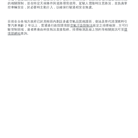
的相關限制，並在特定天候條件與道路環境使用。駕駛人需隨時注意路況，並負責掌
控車輛安全，於必要時主動介入，以確保行駛過程安全無虞。
目前全台各地方政府已於其轄區內劃設多處空氣品質維護區，柴油及替代清潔燃料引
擎汽車車齡 2 年以上，需通過行政院環境部
空氣汙染防制法
規定之排煙檢測，方可行
駛管制區域，違者將會由科技執法直接取締。排煙檢測及線上預約等相關資訊可至
環
境部網站
查詢。