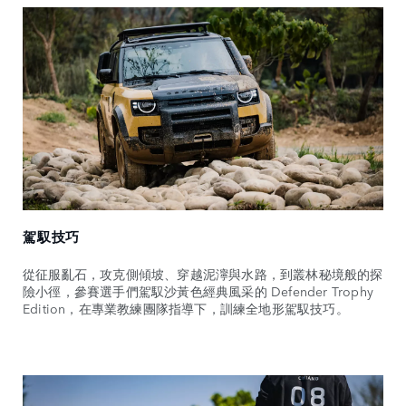
駕馭技巧
從征服亂石，攻克側傾坡、穿越泥濘與水路，到叢林秘境般的探
險小徑，參賽選手們駕馭沙黃色經典風采的 Defender Trophy
Edition，在專業教練團隊指導下，訓練全地形駕馭技巧。