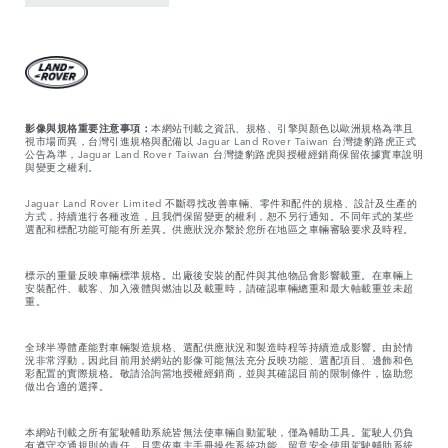
影像與規格重要注意事項：
本網站刊載之資訊、規格、引擎與顏色以歐洲規格為準且
視市場而異，台灣引進規格與配備以 Jaguar Land Rover Taiwan 台灣捷豹路虎正式
公告為準，Jaguar Land Rover Taiwan 台灣捷豹路虎與授權經銷商保留依據實車說明
與變更之權利。
Jaguar Land Rover Limited 不斷尋找改善車輛、零件和配件的規格、設計及生產的
方式，持續進行各種改造，且我們保留變更的權利，恕不另行通知。不同年式的某些
選配和標配功能可能有所差異。供應狀況亦繫於您所在地區之車輛審驗要求及時程。
標示的重量反映車輛標準規格。出廠後安裝的配件與其他物品會影響載重。在車輛上
安裝配件、載客、加入液體與燃油以及載重時，請確認車輛總重和最大軸載重並未超
重。
全球半導體產能對車輛製造規格、選配供應狀況和製造時程等持續造成影響。由於情
況非常浮動，因此目前用於網站的影像可能無法充分反映功能、選配項目、邊飾和色
彩配置的實際規格。敬請洽詢當地授權經銷商，並與其確認目前的限制條件，協助您
做出合適的選擇。
本網站刊載之所有駕駛輔助系統皆無法使車輛自動駕駛，僅為輔助工具。駕駛人仍負
有遵守交通規則的責任，且需依車主手冊操作系統功能，留意安全使用駕駛輔助系統