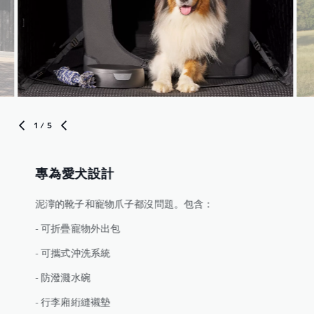
1
/ 5
專為愛犬設計
泥濘的靴子和寵物爪子都沒問題。包含：
- 可折疊寵物外出包
- 可攜式沖洗系統
- 防潑濺水碗
- 行李廂絎縫襯墊