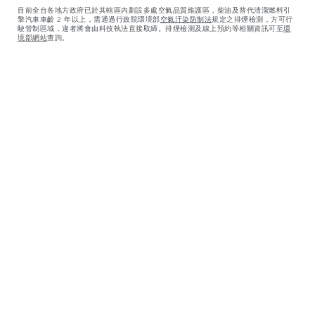
目前全台各地方政府已於其轄區內劃設多處空氣品質維護區，柴油及替代清潔燃料引
擎汽車車齡 2 年以上，需通過行政院環境部
空氣汙染防制法
規定之排煙檢測，方可行
駛管制區域，違者將會由科技執法直接取締。排煙檢測及線上預約等相關資訊可至
環
境部網站
查詢。