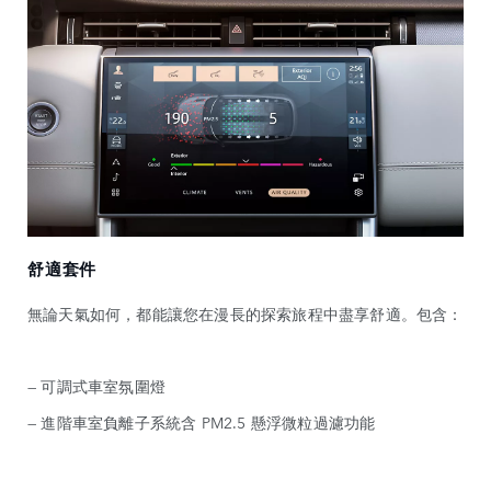
舒適套件
無論天氣如何，都能讓您在漫長的探索旅程中盡享舒適。包含：
— 可調式車室氛圍燈
— 進階車室負離子系統含 PM2.5 懸浮微粒過濾功能