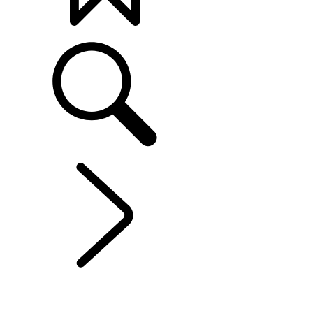
打造專屬車款
DISCOVERY SPORT
...
選購配備與配件
概覽
線上藝廊
車型與規格