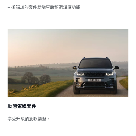
— 極端加熱套件新增車艙預調溫度功能
動態駕馭套件
享受升級的駕馭樂趣：