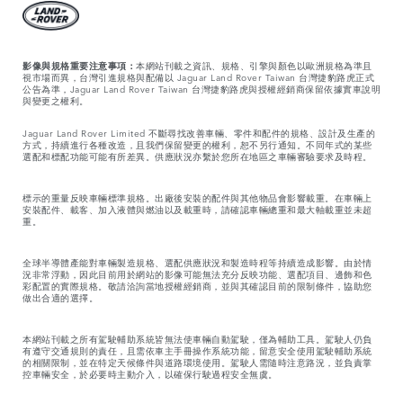
影像與規格重要注意事項：
本網站刊載之資訊、規格、引擎與顏色以歐洲規格為準且
視市場而異，台灣引進規格與配備以 Jaguar Land Rover Taiwan 台灣捷豹路虎正式
公告為準，Jaguar Land Rover Taiwan 台灣捷豹路虎與授權經銷商保留依據實車說明
與變更之權利。
Jaguar Land Rover Limited 不斷尋找改善車輛、零件和配件的規格、設計及生產的
方式，持續進行各種改造，且我們保留變更的權利，恕不另行通知。不同年式的某些
選配和標配功能可能有所差異。供應狀況亦繫於您所在地區之車輛審驗要求及時程。
標示的重量反映車輛標準規格。出廠後安裝的配件與其他物品會影響載重。在車輛上
安裝配件、載客、加入液體與燃油以及載重時，請確認車輛總重和最大軸載重並未超
重。
全球半導體產能對車輛製造規格、選配供應狀況和製造時程等持續造成影響。由於情
況非常浮動，因此目前用於網站的影像可能無法充分反映功能、選配項目、邊飾和色
彩配置的實際規格。敬請洽詢當地授權經銷商，並與其確認目前的限制條件，協助您
做出合適的選擇。
本網站刊載之所有駕駛輔助系統皆無法使車輛自動駕駛，僅為輔助工具。駕駛人仍負
有遵守交通規則的責任，且需依車主手冊操作系統功能，留意安全使用駕駛輔助系統
的相關限制，並在特定天候條件與道路環境使用。駕駛人需隨時注意路況，並負責掌
控車輛安全，於必要時主動介入，以確保行駛過程安全無虞。